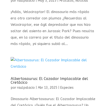
por
raulpalacio
|
May 5, 2025
|
Articulos
,
Noticias
¡Adiós, Velociraptor! El dinosaurio más rápido
era otro corredor con plumas ¿Recuerdas al
Velociraptor, ese ágil depredador que nos hizo
saltar del asiento en Jurassic Park? Pues resulta
que, en la carrera por el título del dinosaurio
más rápido, ¡ni siquiera subió al...
Albertosaurus: El Cazador Implacable del
Cretácico
por
raulpalacio
|
Abr 13, 2025
|
Especies
Dinosaurio Albertosaurus: El Cazador Implacable
del Cretácico ¿Quién fue el Albertosaurus? Un