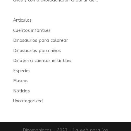
aves y cómo evolucionaron a partir de...
Articulos
Cuentos infantiles
Dinosaurios para colorear
Dinosaurios para niños
Dinoterra cuentos infantiles
Especies
Museos
Noticias
Uncategorized
Dinomaniacos - 2023 - La web para los