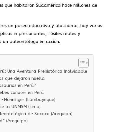
uras que habitaron Sudamérica hace millones de
eres un paseo educativo y alucinante, hay varios
icas impresionantes, fósiles reales y
mo un paleontólogo en acción.
rú: Una Aventura Prehistórica Inolvidable
os que dejaron huella
osaurios en Perú?
ebes conocer en Perú
r-Hönninger (Lambayeque)
 de la UNMSM (Lima)
aleontológica de Sacaco (Arequipa)
d” (Arequipa)